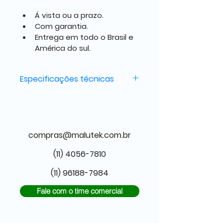
Á vista ou a prazo.
Com garantia.
Entrega em todo o Brasil e 
América do sul.
Especificações técnicas
Até 250 ou 400 metros por 
minuto.
Adesivo acrílico.
compras@malutek.com.br
Sistema de refrigeração com 
(11) 4056-7810
calandra.
(11) 96188-7984
Adaptado à sua necessidade.
Fale com o time comercial
Construção e instalação.