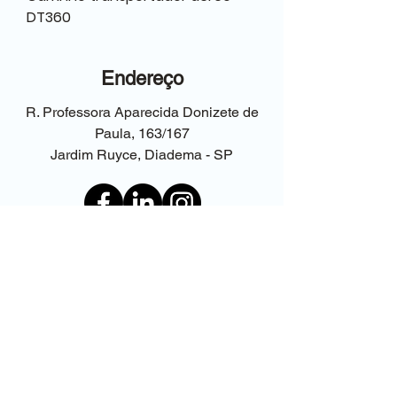
DT360
Endereço
R. Professora Aparecida Donizete de
Paula, 163/167
Jardim Ruyce, Diadema - SP
Contato
compras@malutek.com.br
(11) 4056-7810
(11) 96188-7984
Fale com o time comercial